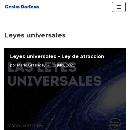
Saltar
al
contenido
Leyes universales
Leyes universales – Ley de atracción
por
Mario Graziadey
11 julio, 2021